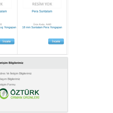
talam
Pera Suntalam
93
Ürün Kodu: A440
Huş Yongapan
18 mm Suntalam Pera Yongapan
letişim Bilgilerimiz
dres Ve İletişim Bilgilerimiz
laşım Bilgilerimiz
letişim Formu