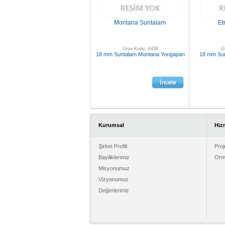
Montana Suntalam
Et
Ürün Kodu: A436
Ü
18 mm Suntalam Montana Yongapan
18 mm Sun
Kurumsal
Hiz
Şirket Profili
Proj
Bayiliklerimiz
Orma
Misyonumuz
Vizyonumuz
Değerlerimiz