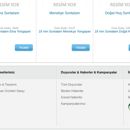
na Suntalam
Menekşe Suntalam
Doğal Huş Sun
rün Kodu: A429
Ürün Kodu: D137
Ürün Kodu: A3
talam Etna Yongapan
18 mm Suntalam Menekşe Yongapan
18 mm Suntalam Doğal 
metlerimiz
Duyurular & Haberler & Kampanyalar
İ
e & Tasarım
Tüm Duyurular
A
n Ürünleri Satışı
Bizden Haberler
U
Genel Haberler
İ
Kampanyalarımız