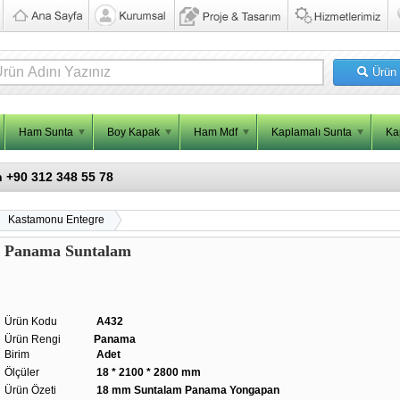
Ürün
Ham Sunta
Boy Kapak
Ham Mdf
Kaplamalı Sunta
Ka
n +90 312 348 55 78
Kastamonu Entegre
Panama Suntalam
Ürün Kodu
A432
Ürün Rengi
Panama
Birim
Adet
Ölçüler
18 * 2100 * 2800 mm
Ürün Özeti
18 mm Suntalam Panama Yongapan