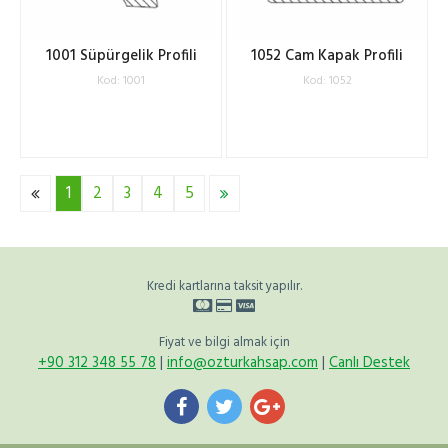
1001 Süpürgelik Profili
1052 Cam Kapak Profili
Kod: 1001
Kod: 1052
1
2
3
4
5
Kredi kartlarına taksit yapılır.
Fiyat ve bilgi almak için
+90 312 348 55 78
|
info@ozturkahsap.com
|
Canlı Destek