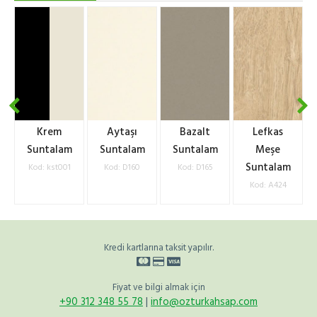
Krem
Aytaşı
Bazalt
Lefkas
Suntalam
Suntalam
Suntalam
Meşe
Suntalam
Kod: kst001
Kod: D160
Kod: D165
Kod: A424
Kredi kartlarına taksit yapılır.
Fiyat ve bilgi almak için
+90 312 348 55 78
|
info@ozturkahsap.com